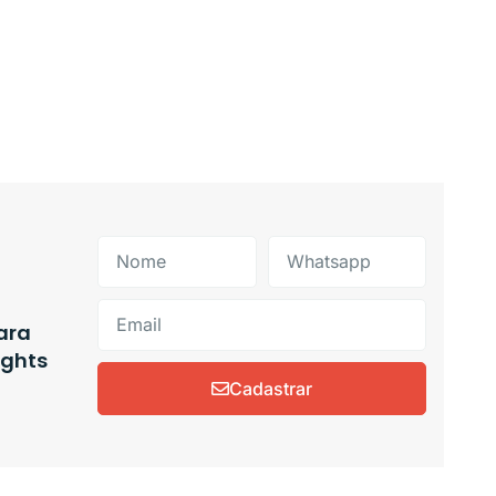
ara
ights
Cadastrar