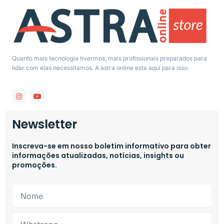
Quanto mais tecnologia tivermos, mais profissionais preparados para
lidar com elas necessitamos. A astra online esta aqui para isso.
Newsletter
Inscreva-se em nosso boletim informativo para obter
informações atualizadas, notícias, insights ou
promoções.