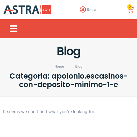
0
Entrar
Blog
Home
Blog
Categoria: apolonio.escasinos-
con-deposito-minimo-1-e
It seems we can't find what you're looking for.