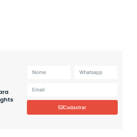
ara
ights
Cadastrar