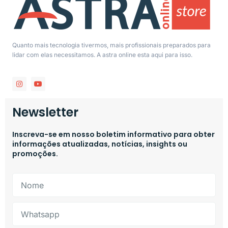
Quanto mais tecnologia tivermos, mais profissionais preparados para
lidar com elas necessitamos. A astra online esta aqui para isso.
Newsletter
Inscreva-se em nosso boletim informativo para obter
informações atualizadas, notícias, insights ou
promoções.