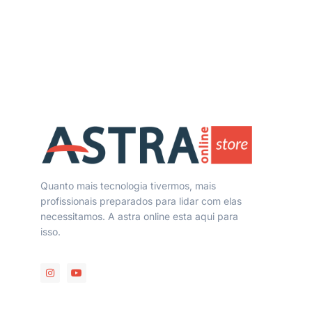
Quanto mais tecnologia tivermos, mais
profissionais preparados para lidar com elas
necessitamos. A astra online esta aqui para
isso.