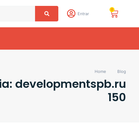
0
Entrar
Home
Blog
ia: developmentspb.ru
150