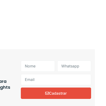
ara
ights
Cadastrar