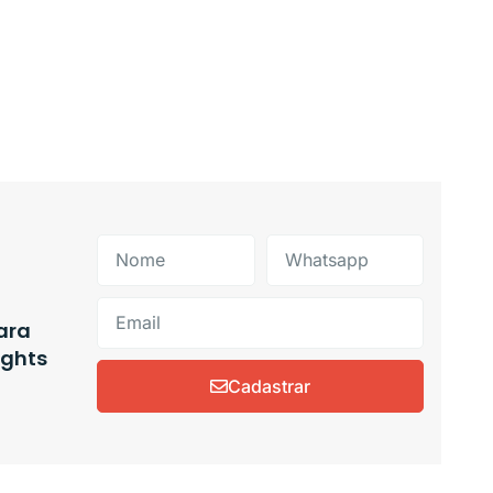
ara
ights
Cadastrar