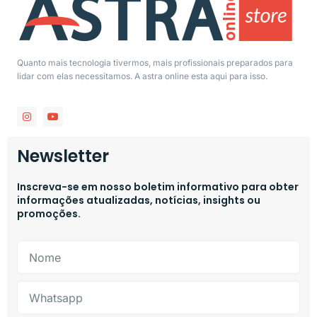
Quanto mais tecnologia tivermos, mais profissionais preparados para
lidar com elas necessitamos. A astra online esta aqui para isso.
Newsletter
Inscreva-se em nosso boletim informativo para obter
informações atualizadas, notícias, insights ou
promoções.