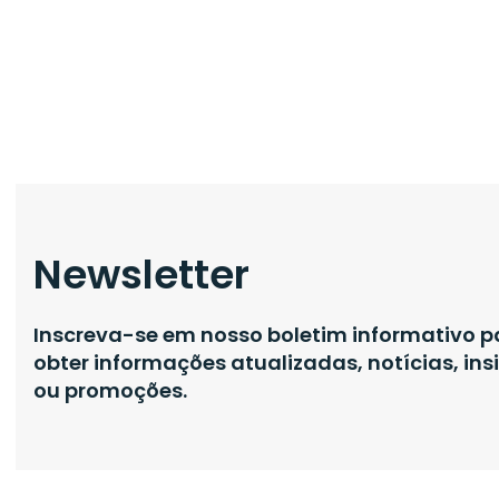
Newsletter
Inscreva-se em nosso boletim informativo p
obter informações atualizadas, notícias, ins
ou promoções.