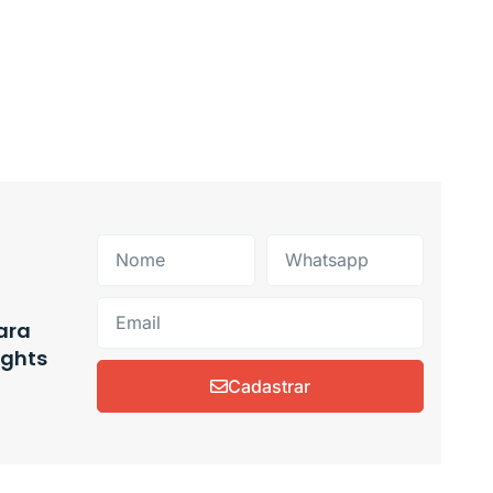
ara
ights
Cadastrar