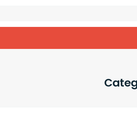
Catego