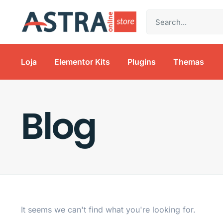
Loja
Elementor Kits
Plugins
Themas
Blog
It seems we can't find what you're looking for.