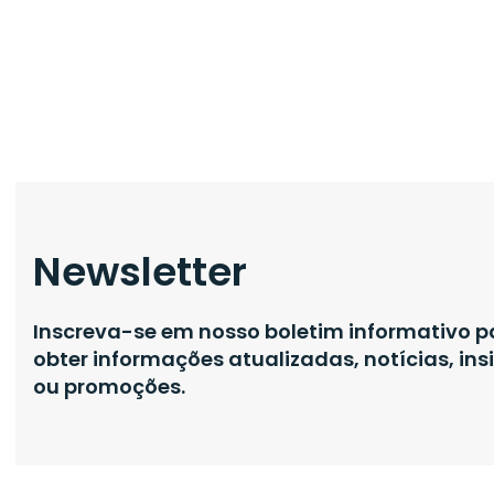
Newsletter
Inscreva-se em nosso boletim informativo p
obter informações atualizadas, notícias, ins
ou promoções.