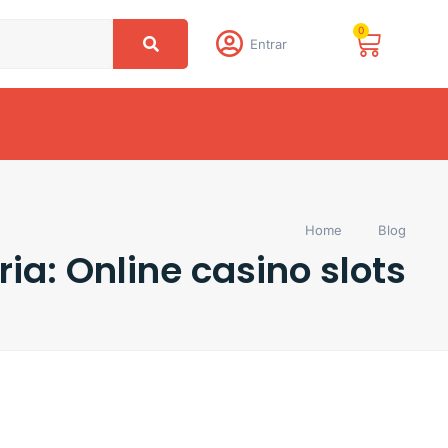
0
Entrar
Home
Blog
ia: Online casino slots