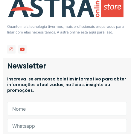
Quanto mais tecnologia tivermos, mais profissionais preparados para
lidar com elas necessitamos. A astra online esta aqui para isso.
Newsletter
Inscreva-se em nosso boletim informativo para obter
informações atualizadas, notícias, insights ou
promoções.