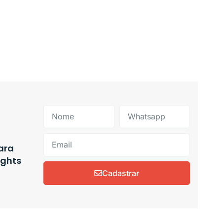
ara
ights
Cadastrar