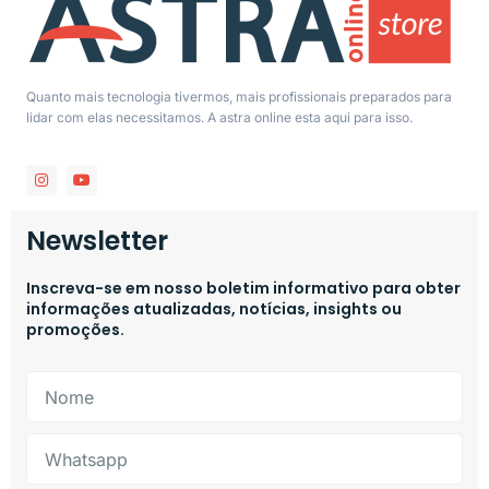
Quanto mais tecnologia tivermos, mais profissionais preparados para
lidar com elas necessitamos. A astra online esta aqui para isso.
Newsletter
Inscreva-se em nosso boletim informativo para obter
informações atualizadas, notícias, insights ou
promoções.