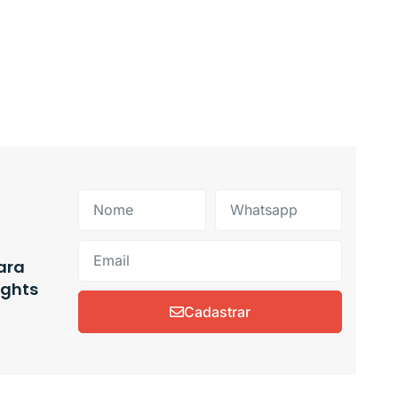
ara
ights
Cadastrar